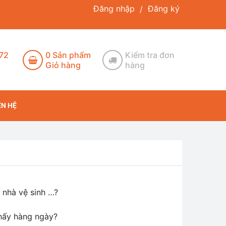
Đăng nhập
Đăng ký
/
172
0
Sản phẩm
Kiểm tra đơn
Giỏ hàng
hàng
ÊN HỆ
 nhà vệ sinh …?
thấy hàng ngày?