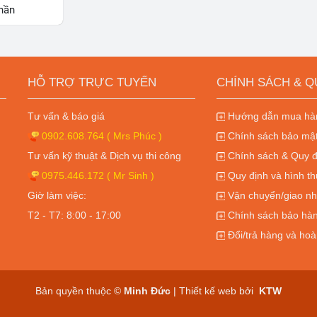
hần
HỖ TRỢ TRỰC TUYẾN
CHÍNH SÁCH & Q
Tư vấn & báo giá
Hướng dẫn mua hàn
0902.608.764
( Mrs Phúc )
Chính sách bảo mật
Tư vấn kỹ thuật & Dịch vụ thi công
Chính sách & Quy đ
0975.446.172
( Mr Sinh )
Quy định và hình th
Giờ làm việc:
Vận chuyển/giao nh
T2 - T7: 8:00 - 17:00
Chính sách bảo hàn
Đổi/trả hàng và hoà
Bản quyền thuộc ©
Minh Đức
| Thiết kế web bởi
KTW