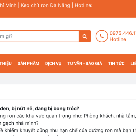
hí Minh | Keo chít ron Đà Nẵng | Hotline:
0975.446.
Hotline
 THIỆU
SẢN PHẨM
DỊCH VỤ
TƯ VẤN - BÁO GIÁ
TIN TỨC
LI
đen, bị nứt nẽ, đang bị bong tróc?
ng ron các khu vực quan trọng như: Phòng khách, nhà tắm,
n gạch nhà mình?
 đề khiếm khuyết cũng như hạn chế của đường ron mà bạn 