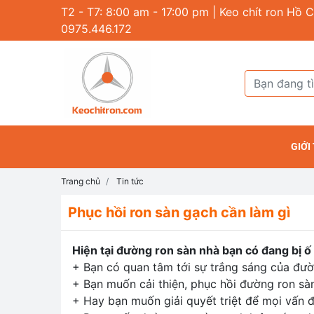
T2 - T7: 8:00 am - 17:00 pm | Keo chít ron Hồ C
0975.446.172
GIỚI
Trang chủ
Tin tức
Phục hồi ron sàn gạch cần làm gì
Hiện tại đường ron sàn nhà bạn có đang bị ố 
+ Bạn có quan tâm tới sự trắng sáng của đườ
+ Bạn muốn cải thiện, phục hồi đường ron sà
+ Hay bạn muốn giải quyết triệt để mọi vấn