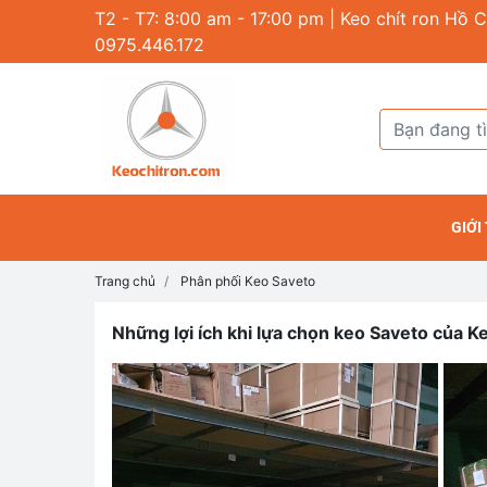
T2 - T7: 8:00 am - 17:00 pm | Keo chít ron Hồ C
0975.446.172
GIỚI
Trang chủ
Phân phối Keo Saveto
Những lợi ích khi lựa chọn keo Saveto của 