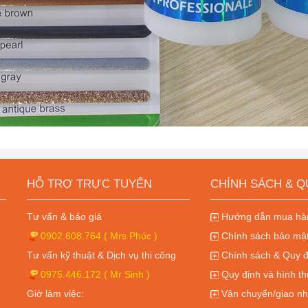
HỖ TRỢ TRỰC TUYẾN
CHÍNH SÁCH & Q
Tư vấn & báo giá
Hướng dẫn mua hàn
0902.608.764
( Mrs Phúc )
Chính sách bảo mật
Tư vấn kỹ thuật & Dịch vụ thi công
Chính sách & Quy đ
0975.446.172
( Mr Sinh )
Quy định và hình th
Giờ làm việc:
Vận chuyển/giao nh