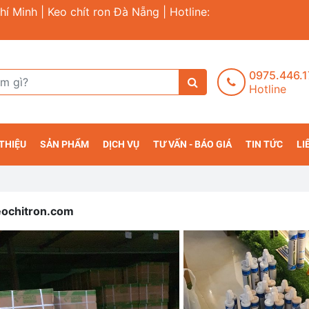
hí Minh | Keo chít ron Đà Nẵng | Hotline:
0975.446.
Hotline
 THIỆU
SẢN PHẨM
DỊCH VỤ
TƯ VẤN - BÁO GIÁ
TIN TỨC
LI
Keochitron.com