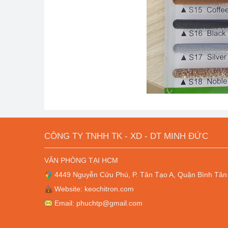
CÔNG TY TNHH TK - XD - DT MINH ĐỨC
VĂN PHÒNG TẠI HCM
4449 Nguyễn Cửu Phú, P. Tân Tạo A, Quận Bình Tân
Website: keochitron.com
Email: phuchtp@gmail.com