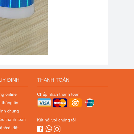
UY ĐỊNH
THANH TOÁN
g online
Chấp nhận thanh toán
 thông tin
ịnh chung
ức thanh toán
Kết nối với chúng tôi
ận/cài đặt