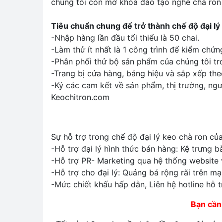
chúng tôi còn mở khóa đào tạo nghề chà ron
Tiêu chuẩn chung để trở thành chế độ đại l
-Nhập hàng lần đầu tối thiểu là 50 chai.
-Làm thử ít nhất là 1 công trình để kiểm chứ
-Phân phối thử bộ sản phẩm của chúng tôi tro
-Trang bị cửa hàng, bảng hiệu và sắp xếp th
-Ký các cam kết về sản phẩm, thị trường, ng
Keochitron.com
Sự hỗ trợ trong chế độ đại lý keo chà ron củ
-Hỗ trợ đại lý hình thức bán hàng: Kệ trưng bà
-Hỗ trợ PR- Marketing qua hệ thống website v
-Hỗ trợ cho đại lý: Quảng bá rộng rãi trên m
-Mức chiết khấu hấp dẫn, Liên hệ hotline hỗ t
Bạn cần