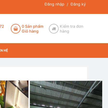
Đăng nhập
Đăng ký
/
172
0
Sản phẩm
Kiểm tra đơn
Giỏ hàng
hàng
ÊN HỆ