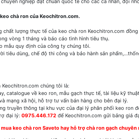
 chuyên nghiệp đạt chuẩn quốc tế cho các cá nhân, đội n
ý keo chà ron của Keochitron.com.
ng chất lượng thực tế của keo chà ron Keochitron.com đồng
ng vòng 1 tháng và báo cáo tình hình tiêu thụ.
eo mẫu quy định của công ty chúng tôi.
ười tiêu dùng, chế độ thi công và bảo hành sản phẩm,…thốn
a Keochitron.com chúng tôi là:
y, catalogue về keo ron, mẫu gạch thực tế, tài liệu kỹ thuậ
à mạng xã hội, hỗ trợ tư vấn bán hàng cho bên đại lý.
ạng truyền thông tại khu vực của đại lý phân phối keo ron 
rợ đại lý:
0975.446.172
để Keochitron.com gửi bảng giá đại
 mua keo chà ron Saveto hay hỗ trợ chà ron gạch chuyên