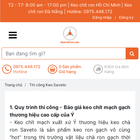
T2 - T7: 8:00 am - 17:00 pm | Keo chít ron Hồ Chí Minh | Keo
chít ron Đà Nẵng | Hotline: 0975.446.172
Đăng nhập
Đăng ký
/
0975.446.172
0
Sản phẩm
Kiểm tra đơn
Hotline
Giỏ hàng
hàng
Trang chủ
Thi công Keo Saveto
1. Quy trình thi công - Báo giá keo chít mạch gạch
thương hiệu cao cấp của Ý
- Keo chít mạch xuất xứ Ý thương hiệu keo chà
ron Saveto là sản phẩm keo ron gạch vô cùng
“hot” trong thị trường vật liệu chà ron gạch thời