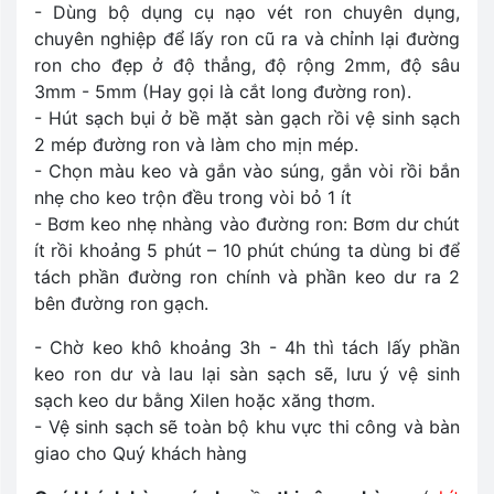
- Dùng bộ dụng cụ nạo vét ron chuyên dụng,
chuyên nghiệp để lấy ron cũ ra và chỉnh lại đường
ron cho đẹp ở độ thẳng, độ rộng 2mm, độ sâu
3mm - 5mm (Hay gọi là cắt long đường ron).
- Hút sạch bụi ở bề mặt sàn gạch rồi vệ sinh sạch
2 mép đường ron và làm cho mịn mép.
- Chọn màu keo và gắn vào súng, gắn vòi rồi bắn
nhẹ cho keo trộn đều trong vòi bỏ 1 ít
- Bơm keo nhẹ nhàng vào đường ron: Bơm dư chút
ít rồi khoảng 5 phút – 10 phút chúng ta dùng bi để
tách phần đường ron chính và phần keo dư ra 2
bên đường ron gạch.
- Chờ keo khô khoảng 3h - 4h thì tách lấy phần
keo ron dư và lau lại sàn sạch sẽ, lưu ý vệ sinh
sạch keo dư bằng Xilen hoặc xăng thơm.
- Vệ sinh sạch sẽ toàn bộ khu vực thi công và bàn
giao cho Quý khách hàng