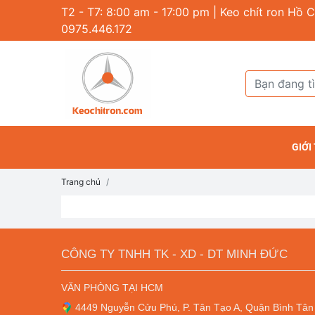
T2 - T7: 8:00 am - 17:00 pm | Keo chít ron Hồ C
0975.446.172
GIỚI
Trang chủ
CÔNG TY TNHH TK - XD - DT MINH ĐỨC
VĂN PHÒNG TẠI HCM
4449 Nguyễn Cửu Phú, P. Tân Tạo A, Quận Bình Tân