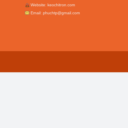
Website: keochitron.com
Email: phuchtp@gmail.com