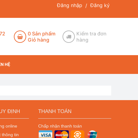
Đăng nhập
Đăng ký
/
172
0
Sản phẩm
Kiểm tra đơn
Giỏ hàng
hàng
ÊN HỆ
UY ĐỊNH
THANH TOÁN
g online
Chấp nhận thanh toán
 thông tin