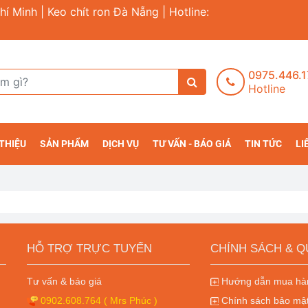
hí Minh | Keo chít ron Đà Nẵng | Hotline:
0975.446.
Hotline
 THIỆU
SẢN PHẨM
DỊCH VỤ
TƯ VẤN - BÁO GIÁ
TIN TỨC
LI
HỖ TRỢ TRỰC TUYẾN
CHÍNH SÁCH & Q
Tư vấn & báo giá
Hướng dẫn mua hàn
0902.608.764
( Mrs Phúc )
Chính sách bảo mật