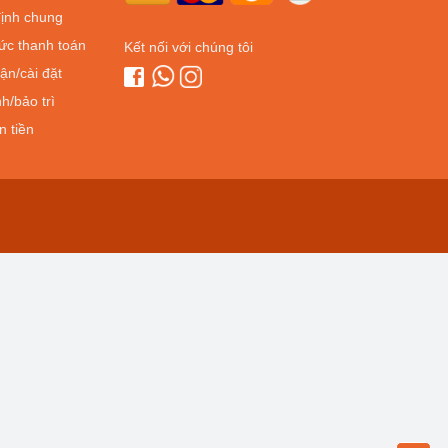
ịnh chung
ức thanh toán
Kết nối với chúng tôi
ận/cài đặt
h/bảo trì
n tiền