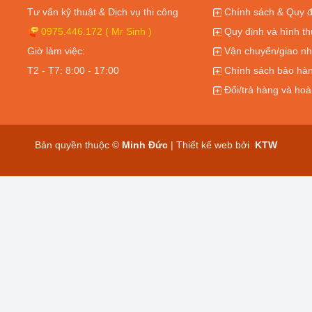
Tư vấn kỹ thuật & Dịch vụ thi công
Chính sách & Quy đ
0975.446.172
( Mr Sinh )
Quy định và hình th
Giờ làm việc:
Vận chuyển/giao nh
T2 - T7: 8:00 - 17:00
Chính sách bảo hàn
Đổi/trả hàng và hoà
Bản quyền thuộc ©
Minh Đức
| Thiết kế web bởi
KTW