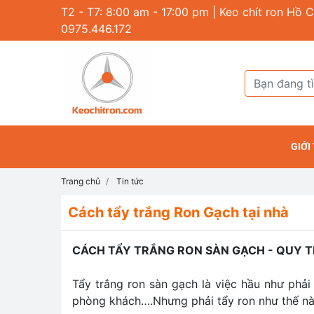
T2 - T7: 8:00 am - 17:00 pm | Keo chít ron Hồ C
0975.446.172
GIỚI
Trang chủ
Tin tức
Cách tẩy trắng Ron Gạch tại nhà
CÁCH TẨY TRẮNG RON SÀN GẠCH - QUY T
Tẩy trắng ron sàn gạch là việc hầu như phải
phòng khách….Nhưng phải tẩy ron như thế nà