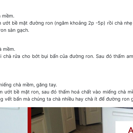
à mềm.
 làm ướt bề mặt đường ron (ngâm khoảng 2p -5p) rồi chà nhẹ
ron sàn gạch.
hà mềm.
i chà rửa cho bớt bụi bẩn của đường ron. Sau đó thấm am
miếng chà mềm, găng tay.
m ướt bề mặt ron, sau đó thấm hoá chất vào miếng chà m
ng vết bẩn mà chúng ta chà nhiều hay chà ít để đường ron 