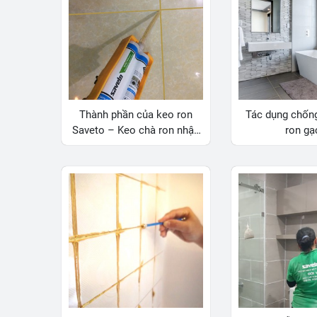
Thành phần của keo ron
Tác dụng chốn
Saveto – Keo chà ron nhập
ron gạ
khẩu Italia