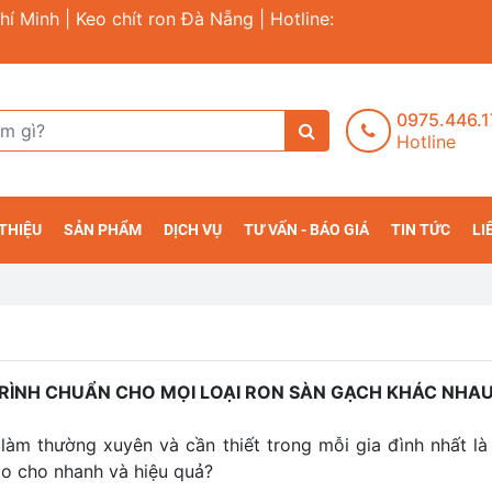
hí Minh | Keo chít ron Đà Nẵng | Hotline:
0975.446.
Hotline
 THIỆU
SẢN PHẨM
DỊCH VỤ
TƯ VẤN - BÁO GIÁ
TIN TỨC
LI
RÌNH CHUẨN CHO MỌI LOẠI RON SÀN GẠCH KHÁC NHA
 làm thường xuyên và cần thiết trong mỗi gia đình nhất là 
o cho nhanh và hiệu quả?