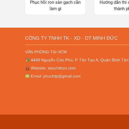
Phục hồi ron sàn gạch cần
Hướng dẫn thi 
làm gì
thành p
CÔNG TY TNHH TK - XD - DT MINH ĐỨC
VĂN PHÒNG TẠI HCM
4449 Nguyễn Cửu Phú, P. Tân Tạo A, Quận Bình Tân
Website: keochitron.com
Email: phuchtp@gmail.com