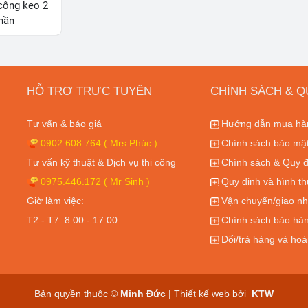
công keo 2
hần
HỖ TRỢ TRỰC TUYẾN
CHÍNH SÁCH & Q
Tư vấn & báo giá
Hướng dẫn mua hàn
0902.608.764
( Mrs Phúc )
Chính sách bảo mật
Tư vấn kỹ thuật & Dịch vụ thi công
Chính sách & Quy đ
0975.446.172
( Mr Sinh )
Quy định và hình th
Giờ làm việc:
Vận chuyển/giao nh
T2 - T7: 8:00 - 17:00
Chính sách bảo hàn
Đổi/trả hàng và hoà
Bản quyền thuộc ©
Minh Đức
| Thiết kế web bởi
KTW