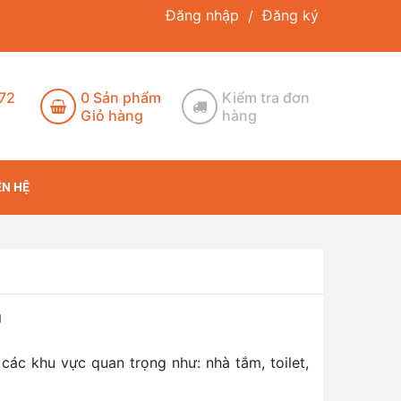
Đăng nhập
Đăng ký
/
172
0
Sản phẩm
Kiểm tra đơn
Giỏ hàng
hàng
ÊN HỆ
U
các khu vực quan trọng như: nhà tắm, toilet,