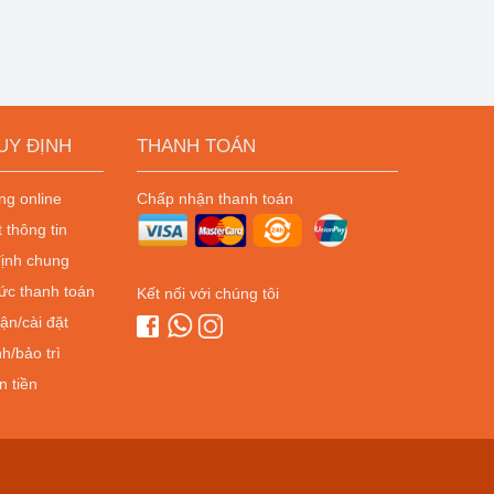
UY ĐỊNH
THANH TOÁN
g online
Chấp nhận thanh toán
 thông tin
ịnh chung
ức thanh toán
Kết nối với chúng tôi
ận/cài đặt
h/bảo trì
n tiền