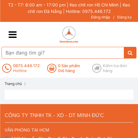
T2 - T7: 8:00 am - 17:00 pm | Keo chít ron Hồ Chí Minh | Keo
chít ron Đà Nẵng | Hotline: 0975.446.172
Đăng nhập
Đăng ký
/
0975.446.172
0
Sản phẩm
Kiểm tra đơn
Hotline
Giỏ hàng
hàng
Trang chủ
CÔNG TY TNHH TK - XD - DT MINH ĐỨC
VĂN PHÒNG TẠI HCM