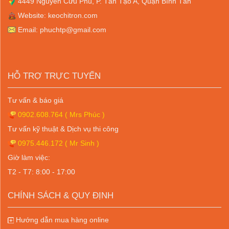
4449 Nguyễn Cửu Phú, P. Tân Tạo A, Quận Bình Tân
Website: keochitron.com
Email: phuchtp@gmail.com
HỖ TRỢ TRỰC TUYẾN
Tư vấn & báo giá
0902.608.764
( Mrs Phúc )
Tư vấn kỹ thuật & Dịch vụ thi công
0975.446.172
( Mr Sinh )
Giờ làm việc:
T2 - T7: 8:00 - 17:00
CHÍNH SÁCH & QUY ĐỊNH
Hướng dẫn mua hàng online