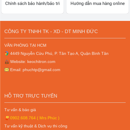
Chính sách bảo hành/bảo trì
Hướng dẫn mua hàng online
CÔNG TY TNHH TK - XD - DT MINH ĐỨC
VĂN PHÒNG TẠI HCM
4449 Nguyễn Cửu Phú, P. Tân Tạo A, Quận Bình Tân
Website: keochitron.com
Email: phuchtp@gmail.com
HỖ TRỢ TRỰC TUYẾN
Tư vấn & báo giá
0902.608.764
( Mrs Phúc )
Tư vấn kỹ thuật & Dịch vụ thi công