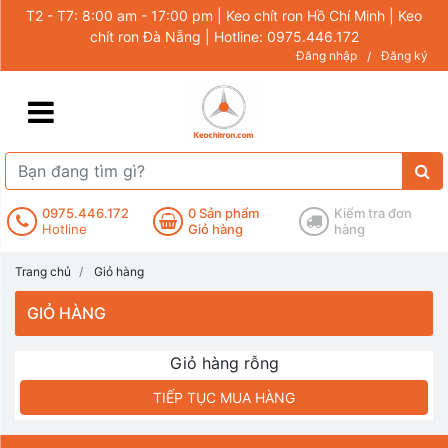
T2 - T7: 8:00 am - 17:00 pm | Keo chít ron Hồ Chí Minh | Keo
chít ron Đà Nẵng | Hotline: 0975.446.172
Đăng nhập
Đăng ký
/
0975.446.172
0
Sản phẩm
Kiểm tra đơn
Hotline
Giỏ hàng
hàng
Trang chủ
Giỏ hàng
GIỎ HÀNG
Giỏ hàng rỗng
TIẾP TỤC MUA HÀNG