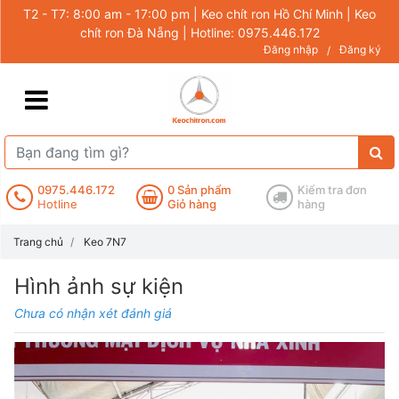
T2 - T7: 8:00 am - 17:00 pm | Keo chít ron Hồ Chí Minh | Keo
chít ron Đà Nẵng | Hotline: 0975.446.172
Đăng nhập
Đăng ký
/
0975.446.172
0
Sản phẩm
Kiểm tra đơn
Hotline
Giỏ hàng
hàng
Trang chủ
Keo 7N7
Hình ảnh sự kiện
Chưa có nhận xét đánh giá