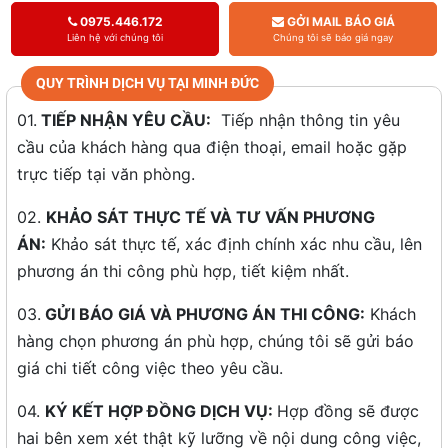
0975.446.172
GỞI MAIL BÁO GIÁ
Liên hệ với chúng tôi
Chúng tôi sẽ báo giá ngay
QUY TRÌNH DỊCH VỤ TẠI MINH ĐỨC
01.
TIẾP NHẬN YÊU CẦU:
Tiếp nhận thông tin yêu
cầu của khách hàng qua điện thoại, email hoặc gặp
trực tiếp tại văn phòng.
02.
KHẢO SÁT THỰC TẾ VÀ TƯ VẤN PHƯƠNG
ÁN:
Khảo sát thực tế, xác định chính xác nhu cầu, lên
phương án thi công phù hợp, tiết kiệm nhất.
03.
GỬI BÁO GIÁ VÀ PHƯƠNG ÁN THI CÔNG:
Khách
hàng chọn phương án phù hợp, chúng tôi sẽ gửi báo
giá chi tiết công việc theo yêu cầu.
04.
KÝ KẾT HỢP ĐỒNG DỊCH VỤ:
Hợp đồng sẽ được
hai bên xem xét thật kỹ lưỡng về nội dung công việc,