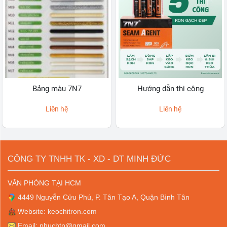
Bảng màu 7N7
Hướng dẫn thi công
Liên hệ
Liên hệ
CÔNG TY TNHH TK - XD - DT MINH ĐỨC
VĂN PHÒNG TẠI HCM
4449 Nguyễn Cửu Phú, P. Tân Tạo A, Quận Bình Tân
Website: keochitron.com
Email: phuchtp@gmail.com